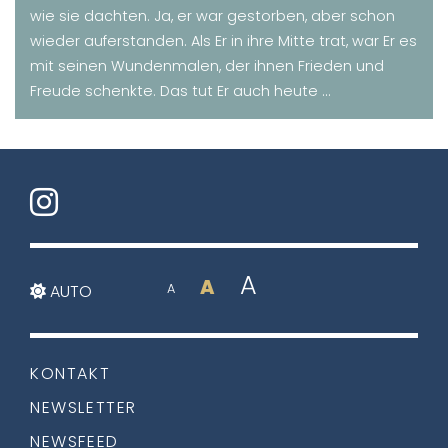
wie sie dachten. Ja, er war gestorben, aber schon
wieder auferstanden. Als Er in ihre Mitte trat, war Er es
mit seinen Wundenmalen, der ihnen Frieden und
Freude schenkte. Das tut Er auch heute ...
A
A
AUTO
A
KONTAKT
NEWSLETTER
NEWSFEED