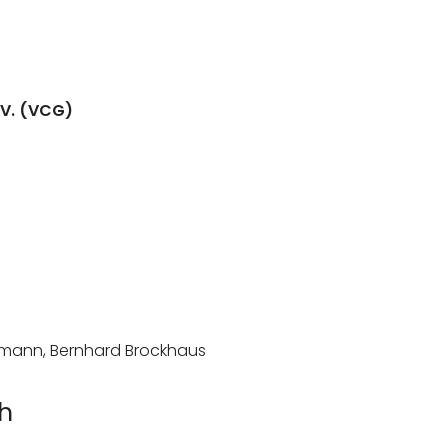
.V. (VCG)
nkmann, Bernhard Brockhaus
ch