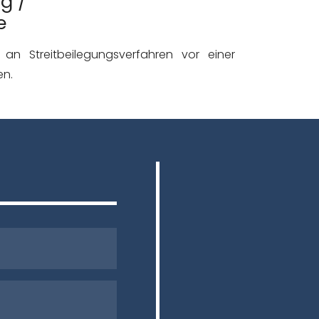
g /
e
, an Streitbeilegungsverfahren vor einer
en.