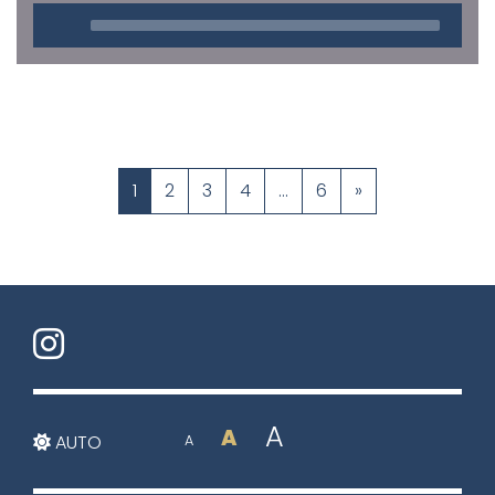
Audio
Player
1
2
3
4
...
6
»
A
A
AUTO
A