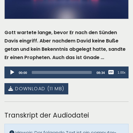
Gott wartete lange, bevor Er nach den Sünden
Davis eingriff. Aber nachdem David keine Buße
getan und kein Bekenntnis abgelegt hatte, sandte
Er einen Propheten. Auch das ist Gnade ...
Audio
1.00x
00:00
08:34
Player
DOWNLOAD (11 MB)
Transkript der Audiodatei
Hinweis: Der folgende Text ist ein computer-