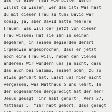
das für eine Frau?
Wie bitte?
Warum
willst du wissen, wer das ist?
Was hast
du mit dieser Frau zu tun?
David war
König, ja, aber David hatte mehrere
Frauen.
Was will der jetzt von dieser
Frau wissen?
Hat sie ihn in seinen
Begehren, in seinen Begierden derart
irgendwie angesprochen, dass
er jetzt
noch eine Frau will, neben den vielen
anderen?
Wir wundern uns ja nicht, dass
das auch bei Salomo, seinem Sohn, zu so
etwas geführt hat.
Lasst uns hier nicht
vergessen, was
Matthäus 5
uns lehrt.
In
der sogenannten Bergpredigt hat der Herr
Jesus gesagt "ihr habt gehört", Vers 27,
Matthäus 5
:
"ihr habt gehört, dass gesagt