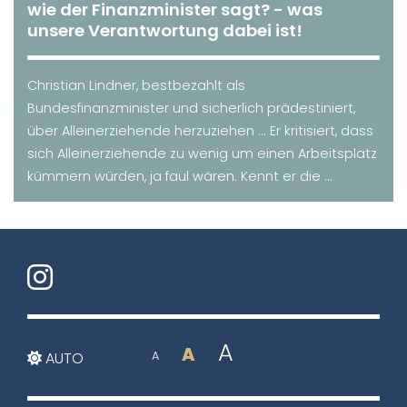
wie der Finanzminister sagt? - was
unsere Verantwortung dabei ist!
Christian Lindner, bestbezahlt als
Bundesfinanzminister und sicherlich prädestiniert,
über Alleinerziehende herzuziehen ... Er kritisiert, dass
sich Alleinerziehende zu wenig um einen Arbeitsplatz
kümmern würden, ja faul wären. Kennt er die ...
A
A
AUTO
A