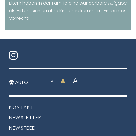
Eltern haben in der Familie eine wunderbare Aufgabe
als Hirten: sich um ihre Kinder zu kümmern. Ein echtes
Vorrecht!
A
A
AUTO
A
KONTAKT
NEWSLETTER
NEWSFEED