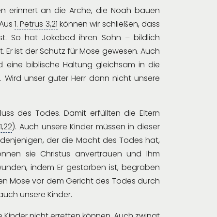
en erinnert an die Arche, die Noah bauen
 Aus
1. Petrus 3,21
können wir schließen, dass
t. So hat Jokebed ihren Sohn – bildlich
. Er ist der Schutz für Mose gewesen. Auch
 eine biblische Haltung gleichsam in die
en. Wird unser guter Herr dann nicht unsere
uss des Todes. Damit erfüllten die Eltern
1,22
). Auch unsere Kinder müssen in dieser
denjenigen, der die Macht des Todes hat,
können sie Christus anvertrauen und Ihm
unden, indem Er gestorben ist, begraben
en Mose vor dem Gericht des Todes durch
auch unsere Kinder.
ere Kinder nicht erretten können. Auch zwingt