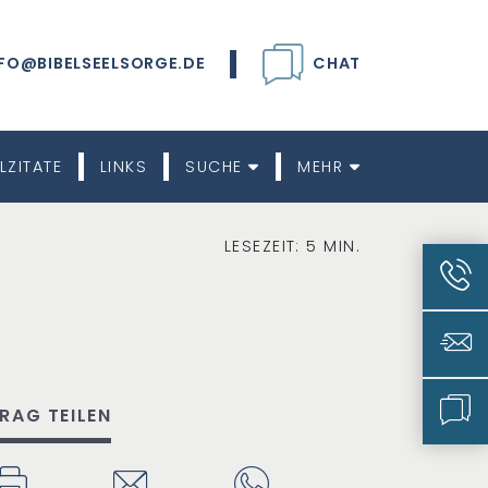
FO@BIBELSEELSORGE.DE
CHAT
LZITATE
LINKS
SUCHE
MEHR
LESEZEIT: 5 MIN.
TRAG TEILEN