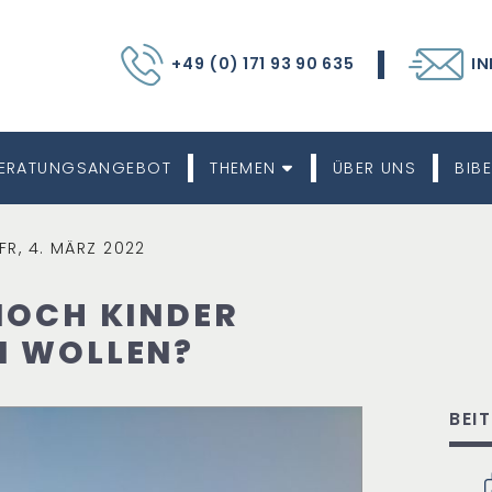
+49 (0) 171 93 90 635
IN
ERATUNGSANGEBOT
THEMEN
ÜBER UNS
BIBE
FR, 4. MÄRZ 2022
NOCH KINDER
N WOLLEN?
BEI