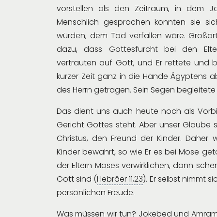
vorstellen als den Zeitraum, in dem
Menschlich gesprochen konnten sie sich
würden, dem Tod verfallen wäre. Großart
dazu, dass Gottesfurcht bei den Elte
vertrauten auf Gott, und Er rettete und b
kurzer Zeit ganz in die Hände Ägyptens
des Herrn getragen. Sein Segen begleitet
Das dient uns auch heute noch als Vorbil
Gericht Gottes steht. Aber unser Glaube s
Christus, den Freund der Kinder. Daher 
Kinder bewahrt, so wie Er es bei Mose g
der Eltern Moses verwirklichen, dann schen
Gott sind (
Hebräer 11,23
). Er selbst nimmt s
persönlichen Freude.
Was müssen wir tun? Jokebed und Amram 