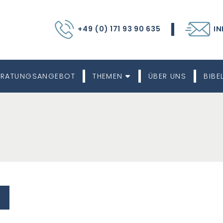
+49 (0) 171 93 90 635
IN
ERATUNGSANGEBOT
THEMEN
ÜBER UNS
BIBE